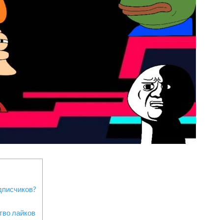
одписчиков?
тво лайков