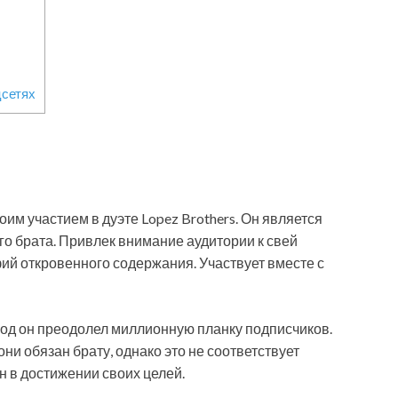
цсетях
оим участием в дуэте Lopez Brothers. Он является
о брата. Привлек внимание аудитории к свей
й откровенного содержания. Участвует вместе с
 год он преодолел миллионную планку подписчиков.
ни обязан брату, однако это не соответствует
н в достижении своих целей.