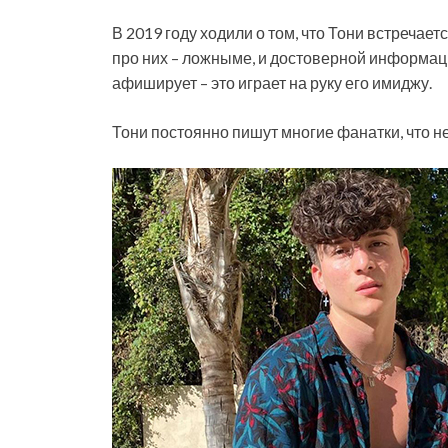
В 2019 году ходили о том, что Тони встречае
про них – ложныме, и достоверной информаци
афиширует – это играет на руку его имиджу.
Тони постоянно пишут многие фанатки, что н