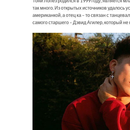
Тони Лопез родился в 1999 году, является мл
так много. Из открытых источников удалось у
американкой, а отец ка – то связан с танцев
самого старшего – Дэвид Агилер, который не