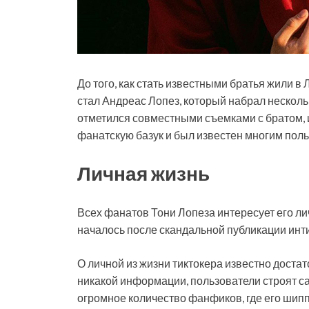
До того, как стать известными братья жили в 
стал Андреас Лопез, который набрал несколь
отметился совместными съемками с братом, и
фанатскую базук и был известен многим пол
Личная жизнь
Всех фанатов Тони Лопеза интересует его л
началось после скандальной публикации ин
О личной из жизни тиктокера известно достато
никакой информации, пользователи строят с
огромное количество фанфиков, где его шипп