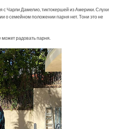
тся с Чарли Дамелио, тиктокершей из Америки. Слухи
и о семейном положении парня нет. Тони это не
е может радовать парня.