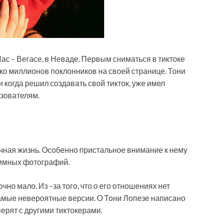
Лас – Вегасе, в Неваде. Первым сниматься в тиктоке
ко миллионов поклонников на своей странице. Тони
 когда решил создавать свой тикток, уже имел
ьзователям.
ичная жизнь. Особенно пристальное внимание к нему
тимных фотографий.
чно мало. Из –за того, что о его отношениях нет
амые невероятные версии. О Тони Лопезе написано
ерят с другими тиктокерами.