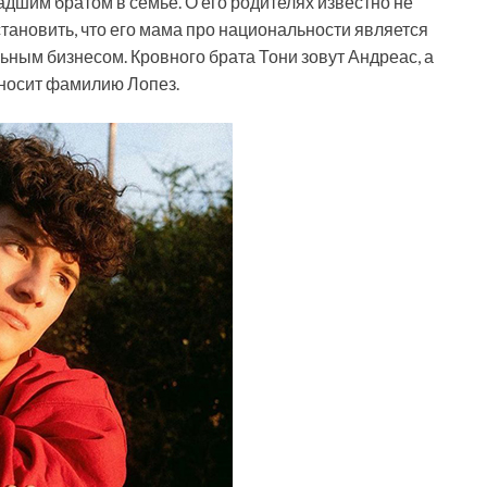
адшим братом в семье. О его родителях известно не
становить, что его мама про национальности является
альным бизнесом. Кровного брата Тони зовут Андреас, а
 носит фамилию Лопез.