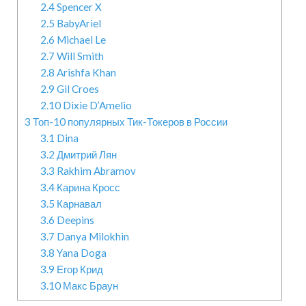
2.4
Spencer X
2.5
BabyAriel
2.6
Michael Le
2.7
Will Smith
2.8
Arishfa Khan
2.9
Gil Croes
2.10
Dixie D’Amelio
3
Топ-10 популярных Тик-Токеров в России
3.1
Dina
3.2
Дмитрий Лян
3.3
Rakhim Abramov
3.4
Карина Кросс
3.5
Карнавал
3.6
Deepins
3.7
Danya Milokhin
3.8
Yana Doga
3.9
Егор Крид
3.10
Макс Браун