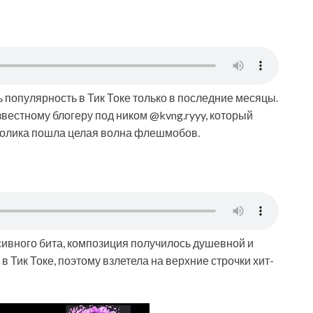
ь популярность в Тик Токе только в последние месяцы.
вестному блогеру под ником @kvng.ryyy, который
 ролика пошла целая волна флешмобов.
сивного бита, композиция получилось душевной и
 Тик Токе, поэтому взлетела на верхние строчки хит-