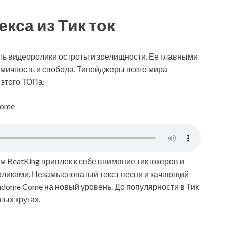
кса из Тик ток
ать видеоролики остроты и зрелищности. Ее главными
мичность и свобода. Тинейджеры всего мира
 этого ТОПа:
Come
м BeatKing привлек к себе внимание тиктокеров и
оликами. Незамысловатый текст песни и качающий
ndome Come на новый уровень. До популярности в Тик
лых кругах.