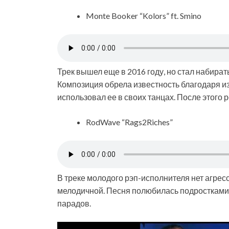
Monte Booker “Kolors” ft. Smino
Трек вышел еще в 2016 году, но стал набират
Композиция обрела известность благодаря из
использовал ее в своих танцах. После этого
RodWave “Rags2Riches”
В треке молодого рэп-исполнителя нет агрес
мелодичной. Песня полюбилась подростками в
парадов.