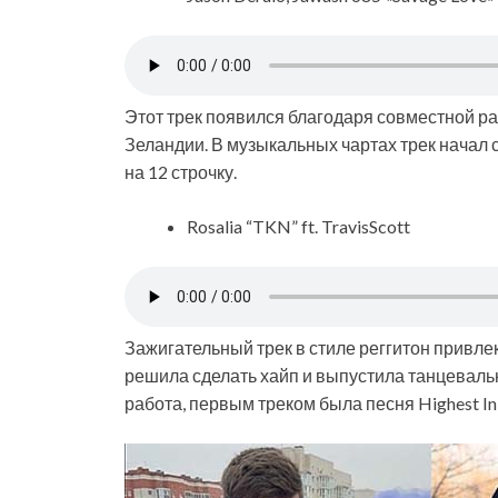
Этот трек появился благодаря совместной ра
Зеландии. В музыкальных чартах трек начал с
на 12 строчку.
Rosalia “TKN” ft. TravisScott
Зажигательный трек в стиле реггитон привлек
решила сделать хайп и выпустила танцевальн
работа, первым треком была песня Highest In