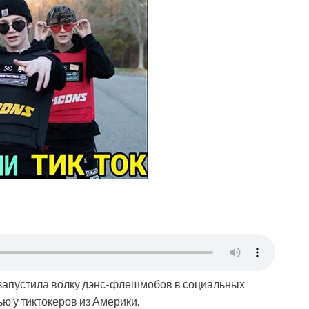
 запустила волку дэнс-флешмобов в социальных
ю у тиктокеров из Америки.