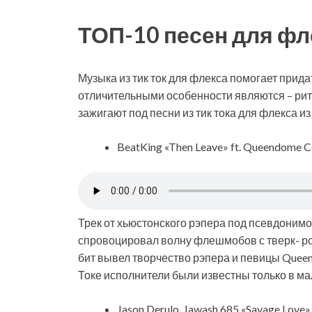
ТОП-10 песен для фле
Музыка из тик ток для флекса помогает прид
отличительными особенности являются – рит
зажигают под песни из тик тока для флекса из
BeatKing «Then Leave» ft. Queendome 
Трек от хьюстонского рэпера под псевдонимо
спровоцировал волну флешмобов с тверк- р
бит вывел творчество рэпера и певицы Quee
Токе исполнители были известны только в ма
Jason Derulo, Jawash 685 «Savage Love»