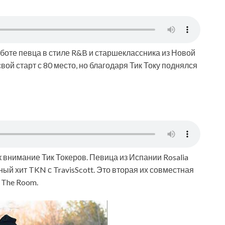
боте певца в стиле R&B и старшеклассника из Новой
вой старт с 80 место, но благодаря Тик Току поднялся
 внимание Тик Токеров. Певица из Испании Rosalia
ый хит TKN с TravisScott. Это вторая их совместная
 The Room.