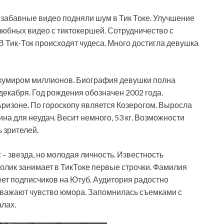
 забавные видео подняли шум в Тик Токе. Улучшение
юбных видео с тиктокершей. Сотрудничество с
В Тик-Ток происходят чудеса. Много достигла девушка
и кумиром миллионов. Биография девушки полна
декабря. Год рождения обозначен 2002 года.
Аризоне. По гороскопу является Козерогом. Выросла
ина для неудач. Весит немного, 53 кг. Возможности
 зрителей.
 – звезда, но молодая личность. Известность
олик занимает в ТикТоке первые строчки. Фамилия
меет подписчиков на Ютуб. Аудитория радостно
 уважают чувство юмора. Запомнилась съемками с
алах.