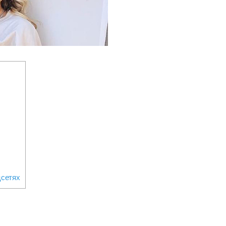
цсетях