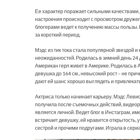
Ее характер поражает сильными качествами,
настроения происходит с просмотром дружел
блогерами ведет к получению массы пользы. 
за короткий период.
Мэдс из тик тока стала популярной звездой 
неожиданностей. Родилась в зимний день 24 
Американ герл живет в Америке. Родилась в 
девушка до 164 см., невысокий рост – не прич
дают ей шанс хорошо выглядеть и привлекать
Актриса только начинает карьеру. Мэдс Левис
получила после съемочных действий, видеор
является личной. Ведет блог в Инстаграм, и
встречает девушку, ей нравится открытость,
сестрой и прочими подругами. Играла в сери