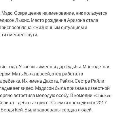
м Мэдс. Сокращение наименование, ник пользуется
Мэдисон Льюис. Место рождения Аризона стала
Приспособлена к жизненным ситуациям и
и сметает с пути.
гие года. У звезды имеется дар судьбы. Многодетная
ером. Мать была швеей, отец работал в
а ребенка. Их имена Дакота, Райли. Сестра Райли
кладывает видео. Мэдисон была признана известной
горячо встретила молодую особу. В комедии «Chicken
Сериал – дебют актрисы. Съемки проходили в 2017
аз Берди Кей. Были завоеваны сердца людей.