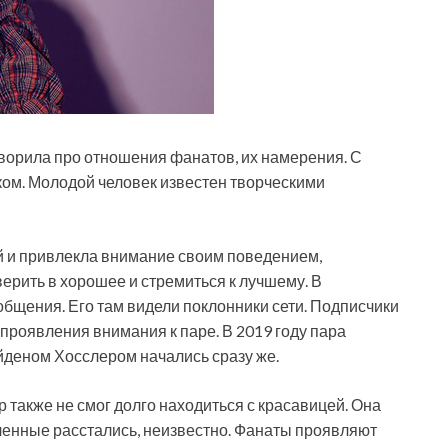
оворила про отношения фанатов, их намерения. С
ком. Молодой человек известен творческими
й и привлекла внимание своим поведением,
ерить в хорошее и стремиться к лучшему. В
общения. Его там видели поклонники сети. Подписчики
проявления внимания к паре. В 2019 году пара
йденом Хосслером начались сразу же.
 также не смог долго находиться с красавицей. Она
енные расстались, неизвестно. Фанаты проявляют