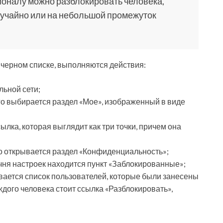
оналу можно разблокировать человека,
лучайно или на небольшой промежуток
в черном списке, выполняются действия:
льной сети;
го выбирается раздел «Мое», изображенный в виде
лка, которая выглядит как три точки, причем она
го открывается раздел «Конфиденциальность»;
чня настроек находится пункт «Заблокированные»;
вается список пользователей, которые были занесены
ждого человека стоит ссылка «Разблокировать»,