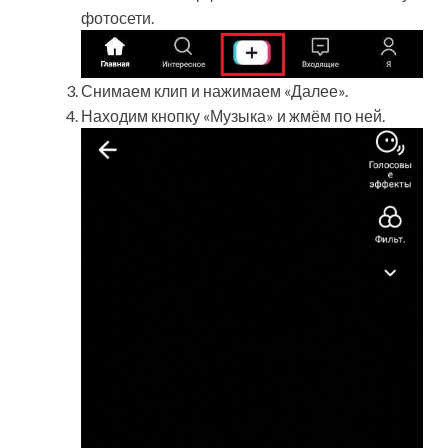
фотосети.
Снимаем клип и нажимаем «Далее».
Находим кнопку «Музыка» и жмём по ней.