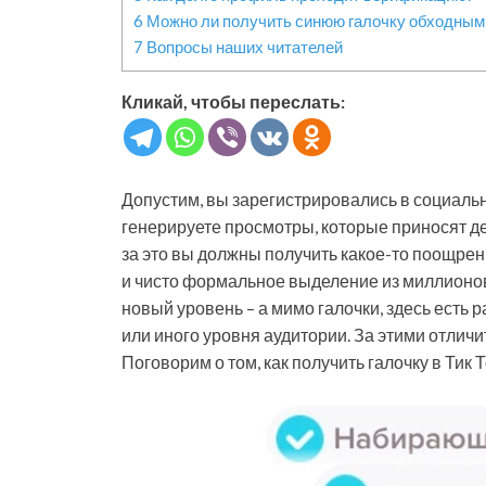
6
Можно ли получить синюю галочку обходным
7
Вопросы наших читателей
Кликай, чтобы переслать:
Допустим, вы зарегистрировались в социальн
генерируете просмотры, которые приносят ден
за это вы должны получить какое-то поощрени
и чисто формальное выделение из миллионов 
новый уровень – а мимо галочки, здесь есть 
или иного уровня аудитории. За этими отлич
Поговорим о том, как получить галочку в Тик Т