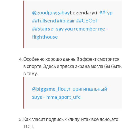
@goodguygabay
Legendary✈️
##fyp
##fullsend
##bigair
##CEOof
##stairs
♬ say you remember me –
flighthouse
Особенно хорошо данный эффект смотрится
в спорте. Здесь и тряска экрана могла бы быть
в тему.
@biggame_flou
♬ оригинальный
звук – mma_sport_ufc
Как гласит подпись к клипу, итак всё ясно, это
ТОП.