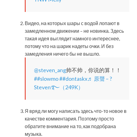
Видео, на которых шары с водой лопают в
замедленном движении – не новинка. Здесь
такая идея выглядит намного интереснее,
потому что на шарик надеты очки. И без
замедления ничего бы не вышло.
@steven_ang
帅不帅，你说的算！！
##slowmo
##dontaskx
♬ 原聲 – ?
Steven࿐（249K）
Я вряд ли могу написать здесь что-то новое в
качестве комментария. Поэтому просто
обратите внимание на то, как подобрана
музыка.