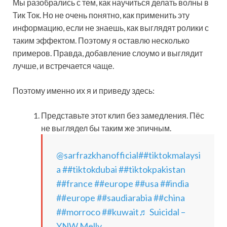
Мы разобрались с тем, как научиться делать волны в
Тик Ток. Но не очень понятно, как применить эту
информацию, если не знаешь, как выглядят ролики с
таким эффектом. Поэтому я оставлю несколько
примеров. Правда, добавление слоумо и выглядит
лучше, и встречается чаще.
Поэтому именно их я и приведу здесь:
Представьте этот клип без замедления. Пёс
не выглядел бы таким же эпичным.
@sarfrazkhanofficial
##tiktokmalaysi
a
##tiktokdubai
##tiktokpakistan
##france
##europe
##usa
##india
##europe
##saudiarabia
##china
##morroco
##kuwait
♬ Suicidal –
YNW Melly