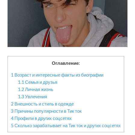
Оглавление:
1
Возраст и интересные факты из биографии
1.1
Семья и друзья
1.2
Личная жизнь
1.3
Увлечения
2
Внешность и стиль в одежде
3
Причины популярности в Тик ток
4
Профили в других соцсетях
5
Сколько зарабатывает на Тик ток и других соцсетях