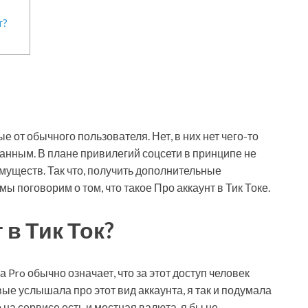
т?
е от обычного пользователя. Нет, в них нет чего-то
бранным. В плане привилегий соцсети в принципе не
муществ. Так что, получить дополнительные
ы поговорим о том, что такое Про аккаунт в Тик Токе.
 в Тик Ток?
а Pro обычно означает, что за этот доступ человек
вые услышала про этот вид аккаунта, я так и подумала
 на сервисе есть и местная валюта, я бы не