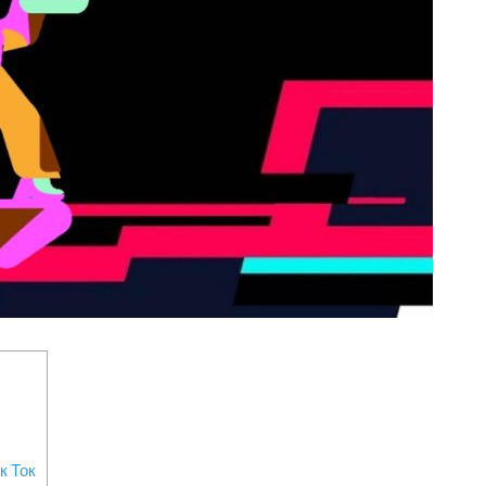
к Ток