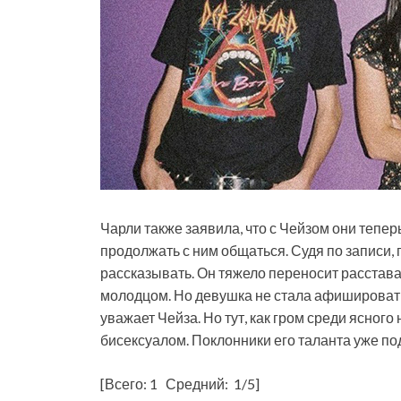
Чарли также заявила, что с Чейзом они теперь
продолжать с ним общаться. Судя по записи,
рассказывать. Он тяжело переносит расстава
молодцом. Но девушка не стала афишировать
уважает Чейза. Но тут, как гром среди ясного
бисексуалом. Поклонники его таланта уже под
[Всего:
1
Средний:
1
/5]