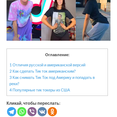
Оглавление:
1
Отличия русской и американской версий
2
Как сделать Тик ток американским?
3
Как снимать Тик Ток под Америку и попадать в
реки?
4
Популярные тик токеры из США
Кликай, чтобы переслать: